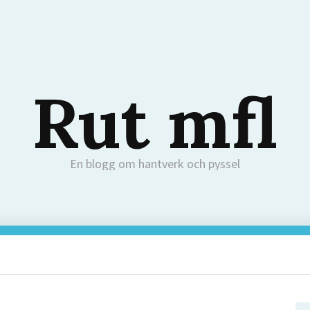
Rut mfl
En blogg om hantverk och pyssel