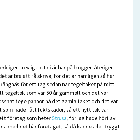
kligen trevligt att ni är här på bloggen återigen.
et är bra att få skriva, för det är nämligen så här
 Strängnäs för ett tag sedan när tegeltaket på mitt
ett tegeltak som var 50 år gammalt och det var
 lossnat tegelpannor på det gamla taket och det var
t som hade fått fuktskador, så ett nytt tak var
 ett företag som heter
Struss
, för jag hade hört av
öjda med det här företaget, så då kändes det tryggt