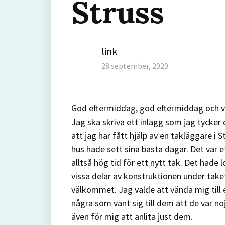
Struss
Author
link
Posted
28 september, 2020
on
God eftermiddag, god eftermiddag och ver
Jag ska skriva ett inlägg som jag tycker d
att jag har fått hjälp av en takläggare i
hus hade sett sina bästa dagar. Det var 
alltså hög tid för ett nytt tak. Det hade
vissa delar av konstruktionen under take
välkommet. Jag valde att vända mig till
några som vänt sig till dem att de var n
även för mig att anlita just dem.