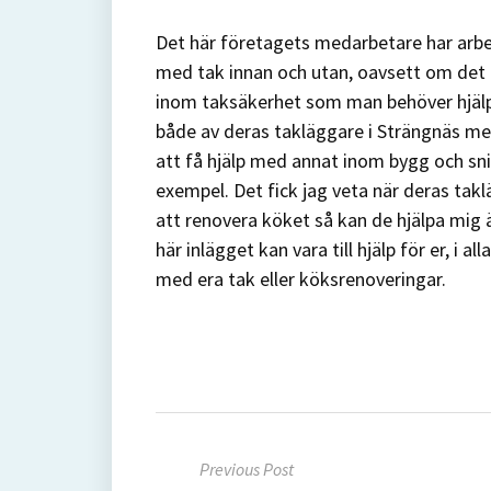
Det här företagets medarbetare har arbe
med tak innan och utan, oavsett om det ä
inom taksäkerhet som man behöver hjälp 
både av deras takläggare i Strängnäs me
att få hjälp med annat inom bygg och sn
exempel. Det fick jag veta när deras takl
att renovera köket så kan de hjälpa mig 
här inlägget kan vara till hjälp för er, i al
med era tak eller köksrenoveringar.
Inläggsnavigering
Previous Post